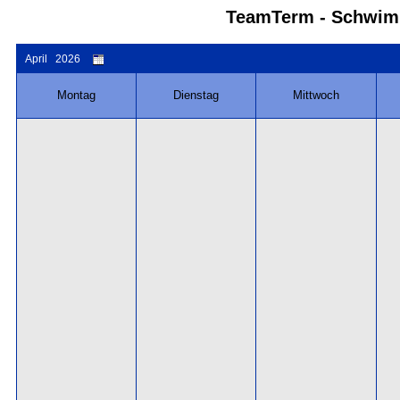
TeamTerm - Schwimm
April 2026
Montag
Dienstag
Mittwoch