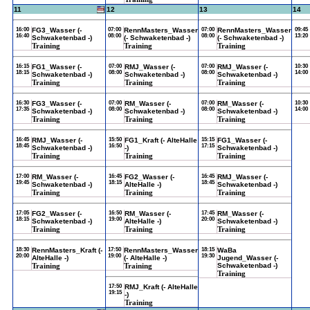
11
12
13
14
16:00
FG3_Wasser (-
07:00
RennMasters_Wasser
07:00
RennMasters_Wasser
09:45
16:40
08:00
08:00
13:20
Schwaketenbad -)
(- Schwaketenbad -)
(- Schwaketenbad -)
Training
Training
Training
16:15
FG1_Wasser (-
07:00
RMJ_Wasser (-
07:00
RMJ_Wasser (-
10:30
18:15
08:00
08:00
14:00
Schwaketenbad -)
Schwaketenbad -)
Schwaketenbad -)
Training
Training
Training
16:30
FG3_Wasser (-
07:00
RM_Wasser (-
07:00
RM_Wasser (-
10:30
17:35
08:00
08:00
14:00
Schwaketenbad -)
Schwaketenbad -)
Schwaketenbad -)
Training
Training
Training
16:45
RMJ_Wasser (-
15:50
FG1_Kraft (- AlteHalle
15:15
FG1_Wasser (-
18:45
16:50
17:15
Schwaketenbad -)
-)
Schwaketenbad -)
Training
Training
Training
17:00
RM_Wasser (-
16:45
FG2_Wasser (-
16:45
RMJ_Wasser (-
19:45
18:15
18:45
Schwaketenbad -)
AlteHalle -)
Schwaketenbad -)
Training
Training
Training
17:05
FG2_Wasser (-
16:50
RM_Wasser (-
17:45
RM_Wasser (-
18:15
19:00
20:00
Schwaketenbad -)
AlteHalle -)
Schwaketenbad -)
Training
Training
Training
18:30
RennMasters_Kraft (-
17:50
RennMasters_Wasser
18:15
WaBa
20:00
19:00
19:30
AlteHalle -)
(- AlteHalle -)
Jugend_Wasser (-
Training
Training
Schwaketenbad -)
Training
17:50
RMJ_Kraft (- AlteHalle
19:15
-)
Training