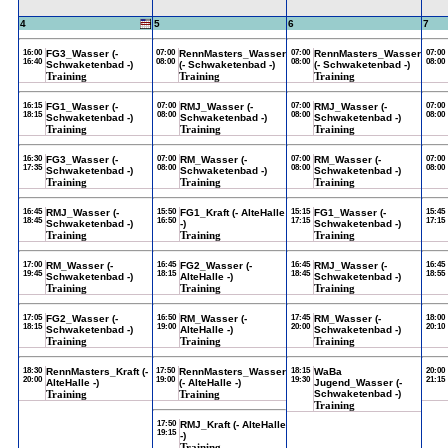
4
5
6
7
16:00
FG3_Wasser (-
07:00
RennMasters_Wasser
07:00
RennMasters_Wasser
07:00
16:40
08:00
08:00
08:00
Schwaketenbad -)
(- Schwaketenbad -)
(- Schwaketenbad -)
Training
Training
Training
16:15
FG1_Wasser (-
07:00
RMJ_Wasser (-
07:00
RMJ_Wasser (-
07:00
18:15
08:00
08:00
08:00
Schwaketenbad -)
Schwaketenbad -)
Schwaketenbad -)
Training
Training
Training
16:30
FG3_Wasser (-
07:00
RM_Wasser (-
07:00
RM_Wasser (-
07:00
17:35
08:00
08:00
08:00
Schwaketenbad -)
Schwaketenbad -)
Schwaketenbad -)
Training
Training
Training
16:45
RMJ_Wasser (-
15:50
FG1_Kraft (- AlteHalle
15:15
FG1_Wasser (-
15:45
18:45
16:50
17:15
17:15
Schwaketenbad -)
-)
Schwaketenbad -)
Training
Training
Training
17:00
RM_Wasser (-
16:45
FG2_Wasser (-
16:45
RMJ_Wasser (-
16:45
19:45
18:15
18:45
18:55
Schwaketenbad -)
AlteHalle -)
Schwaketenbad -)
Training
Training
Training
17:05
FG2_Wasser (-
16:50
RM_Wasser (-
17:45
RM_Wasser (-
18:00
18:15
19:00
20:00
20:10
Schwaketenbad -)
AlteHalle -)
Schwaketenbad -)
Training
Training
Training
18:30
RennMasters_Kraft (-
17:50
RennMasters_Wasser
18:15
WaBa
20:00
20:00
19:00
19:30
21:15
AlteHalle -)
(- AlteHalle -)
Jugend_Wasser (-
Training
Training
Schwaketenbad -)
Training
17:50
RMJ_Kraft (- AlteHalle
19:15
-)
Training