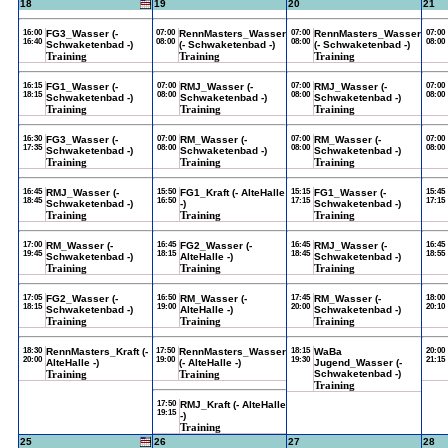
18
19
20
21
16:00
FG3_Wasser (-
07:00
RennMasters_Wasser
07:00
RennMasters_Wasser
07:00
16:40
08:00
08:00
08:00
Schwaketenbad -)
(- Schwaketenbad -)
(- Schwaketenbad -)
Training
Training
Training
16:15
FG1_Wasser (-
07:00
RMJ_Wasser (-
07:00
RMJ_Wasser (-
07:00
18:15
08:00
08:00
08:00
Schwaketenbad -)
Schwaketenbad -)
Schwaketenbad -)
Training
Training
Training
16:30
FG3_Wasser (-
07:00
RM_Wasser (-
07:00
RM_Wasser (-
07:00
17:35
08:00
08:00
08:00
Schwaketenbad -)
Schwaketenbad -)
Schwaketenbad -)
Training
Training
Training
16:45
RMJ_Wasser (-
15:50
FG1_Kraft (- AlteHalle
15:15
FG1_Wasser (-
15:45
18:45
16:50
17:15
17:15
Schwaketenbad -)
-)
Schwaketenbad -)
Training
Training
Training
17:00
RM_Wasser (-
16:45
FG2_Wasser (-
16:45
RMJ_Wasser (-
16:45
19:45
18:15
18:45
18:55
Schwaketenbad -)
AlteHalle -)
Schwaketenbad -)
Training
Training
Training
17:05
FG2_Wasser (-
16:50
RM_Wasser (-
17:45
RM_Wasser (-
18:00
18:15
19:00
20:00
20:10
Schwaketenbad -)
AlteHalle -)
Schwaketenbad -)
Training
Training
Training
18:30
RennMasters_Kraft (-
17:50
RennMasters_Wasser
18:15
WaBa
20:00
20:00
19:00
19:30
21:15
AlteHalle -)
(- AlteHalle -)
Jugend_Wasser (-
Training
Training
Schwaketenbad -)
Training
17:50
RMJ_Kraft (- AlteHalle
19:15
-)
Training
25
26
27
28