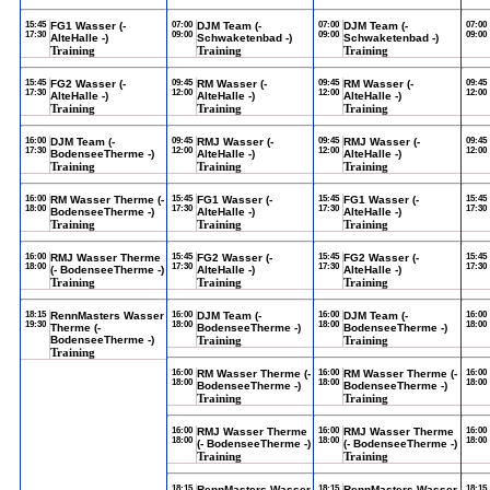
15:45
FG1 Wasser (-
07:00
DJM Team (-
07:00
DJM Team (-
07:00
17:30
09:00
09:00
09:00
AlteHalle -)
Schwaketenbad -)
Schwaketenbad -)
Training
Training
Training
15:45
FG2 Wasser (-
09:45
RM Wasser (-
09:45
RM Wasser (-
09:45
17:30
12:00
12:00
12:00
AlteHalle -)
AlteHalle -)
AlteHalle -)
Training
Training
Training
16:00
DJM Team (-
09:45
RMJ Wasser (-
09:45
RMJ Wasser (-
09:45
17:30
12:00
12:00
12:00
BodenseeTherme -)
AlteHalle -)
AlteHalle -)
Training
Training
Training
16:00
RM Wasser Therme (-
15:45
FG1 Wasser (-
15:45
FG1 Wasser (-
15:45
18:00
17:30
17:30
17:30
BodenseeTherme -)
AlteHalle -)
AlteHalle -)
Training
Training
Training
16:00
RMJ Wasser Therme
15:45
FG2 Wasser (-
15:45
FG2 Wasser (-
15:45
18:00
17:30
17:30
17:30
(- BodenseeTherme -)
AlteHalle -)
AlteHalle -)
Training
Training
Training
18:15
RennMasters Wasser
16:00
DJM Team (-
16:00
DJM Team (-
16:00
19:30
18:00
18:00
18:00
Therme (-
BodenseeTherme -)
BodenseeTherme -)
BodenseeTherme -)
Training
Training
Training
16:00
RM Wasser Therme (-
16:00
RM Wasser Therme (-
16:00
18:00
18:00
18:00
BodenseeTherme -)
BodenseeTherme -)
Training
Training
16:00
RMJ Wasser Therme
16:00
RMJ Wasser Therme
16:00
18:00
18:00
18:00
(- BodenseeTherme -)
(- BodenseeTherme -)
Training
Training
18:15
RennMasters Wasser
18:15
RennMasters Wasser
18:15